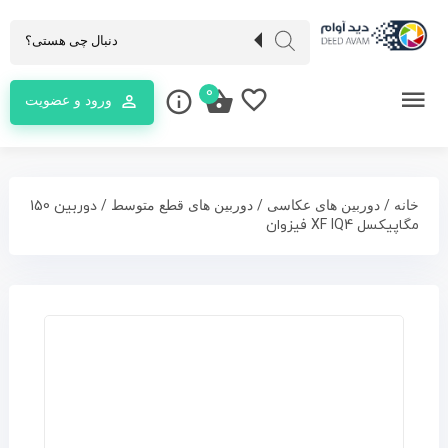
0
ورود و عضویت
/
/
/ دوربین 150
خانه
دوربین های عکاسی
دوربین های قطع متوسط
مگاپیکسل XF IQ4 فیزوان