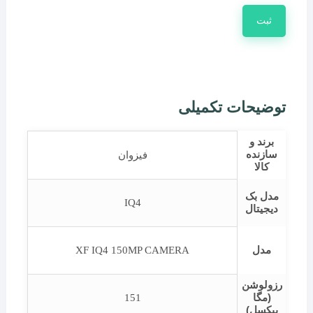
توضیحات تکمیلی
برند و
سازنده
فیزوان
کالا
مدل بک
IQ4
دیجیتال
مدل
XF IQ4 150MP CAMERA
رزولوشن
(مگا
151
پیکسل)