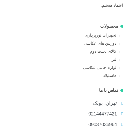
اعتماد هستیم.
محصولات
تجهیزات نورپردازی
دوربین های عکاسی
کالای دست دوم
لنز
لوازم جانبی عکاسی
هاسلبلاد
تماس با ما
تهران، پونک
02144477421
09037036964