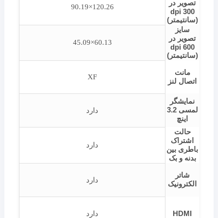
تصویر در
120.26×90.19
dpi 300
(سانتیمتر)
سایز
تصویر در
60.13×45.09
dpi 600
(سانتیمتر)
مانت
XF
اتصال لنز
نمایشگر
لمسی 3.2
دارد
اینچ
حالت
اشتراک
دارد
باطری بین
بدنه و بک
شاتر
دارد
الکترونیک
HDMI
دارد