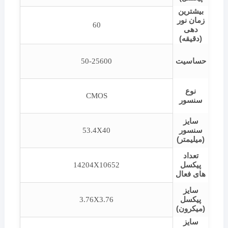
بیشترین
زمان نور
60
دهی
(دقیقه)
حساسیت
50-25600
نوع
CMOS
سنسور
سایز
سنسور
53.4X40
(میلیمتر)
تعداد
پیکسل
14204X10652
های فعال
سایز
پیکسل
3.76X3.76
(میکرون)
سایز