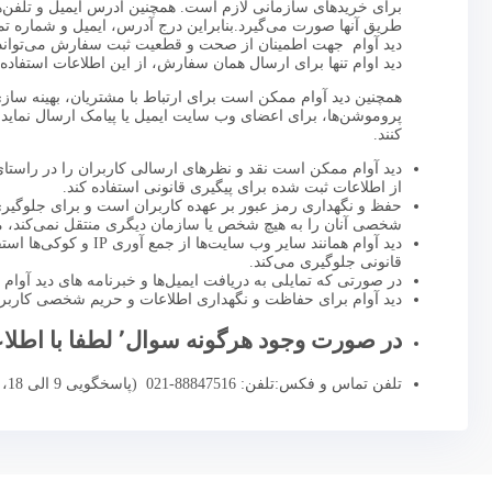
برای خریدهای سازمانی لازم است. همچنین آدرس ایمیل و تلفن‌ه
طریق آنها صورت می‌گیرد.بنابراین درج آدرس، ایمیل و شماره ت
دید آوام جهت اطمینان از صحت و قطعیت ثبت سفارش می‌تواند ا
دید اوام تنها برای ارسال همان سفارش، از این اطلاعات استفاده 
همچنین دید آوام ممکن است برای ارتباط با مشتریان، بهینه سازی
پروموشن‌ها، برای اعضای وب سایت ایمیل یا پیامک ارسال نماید. د
کنند.
دید آوام ممکن است نقد و نظرهای ارسالی کاربران را در راستا
از اطلاعات ثبت شده برای پیگیری قانونی استفاده کند.
حفظ و نگهداری رمز عبور بر عهده کاربران است و برای جلوگیری 
شخصی آنان را به هیچ شخص یا سازمان دیگری منتقل نمی‌کند، مگر 
دید آوام همانند سای
قانونی جلوگیری می‌کند.
در صورتی که تمایلی به دریافت ایمیل‌ها و خبرنامه های دید آوام ندارید٬ می توانید بر روی کلمه لغو عضویت در انتهای صفحه ایمیل 
دید آوام برای حفاظت و نگهداری اطلاعات و حریم شخصی کاربران 
در صورت وجود هرگونه سوال٬ لطفا با اطلاعات تماس زیر ارتباط برقرار کنید.
تلفن تماس و فکس:تلفن: 88847516-021 (پاسخگویی 9 الی 18، شنبه تا پنج شنبه )