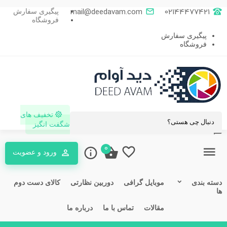
mail@deedavam.com
02144477421
پیگیری سفارش
فروشگاه
پیگیری سفارش
فروشگاه
تخفیف های
شگفت انگیز
0
ورود و عضویت
ته بندی
موبایل گرافی
دوربین نظارتی
کالای دست دوم
مقالات
تماس با ما
درباره ما