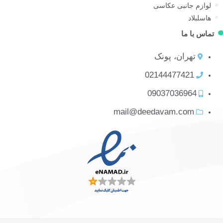
لوازم جانبی عکاسی
هاسلبلاد
ماس با ما
تهران، پونک
02144477421
09037036964
mail@deedavam.com