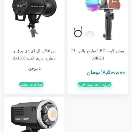
ویدیو لایت LED تولیفو پالم PL-
نورافکن ال ای دی برق و
60RGB
باطری دریم لایت A-1500
ناموجود
18,500,000
تومان
افزودن به سبد خرید
اطلاعات بیشتر