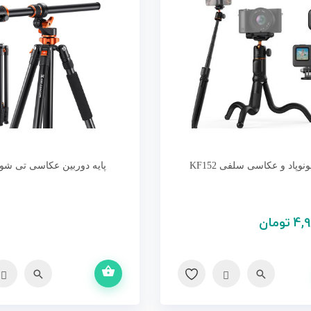
ونوپاد و عکاسی سلفی KF152
پایه دوربین عکاسی تی شو KF119
4,9
تومان
اطلاعات بیشتر
سریع
مقایسه
سریع
مقایسه