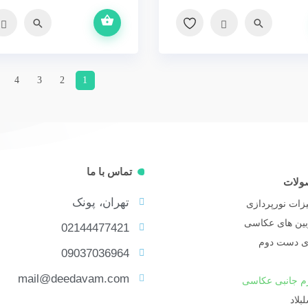
اطلاعات بیشتر
سریع
مقایسه
سریع
مقایسه
4
3
2
1
تماس با ما
ولات
تهران، پونک
زات نورپردازی
بین های عکاسی
02144477421
ای دست دوم
09037036964
mail@deedavam.com
زم جانبی عکاسی
بلاد