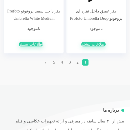
چتر عمیق داخل نقره ای
چتر داخل سفید پروفوتو Profoto
پروفوتو Profoto Umbrella Deep
Umbrella White Medium
Silver L130cm کد:100978
105CM کد:100612
ناموجود
ناموجود
اطلاعات بیشتر
اطلاعات بیشتر
←
5
4
3
2
1
درباره ما
بیش از ۳۰ سال سابقه در معرفی و ارائه تجهیزات عکاسی و فیلم