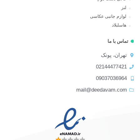
لنز
لوازم جانبی عکاسی
هاسلبلاد
تماس با ما
تهران، پونک
02144477421
09037036964
mail@deedavam.com