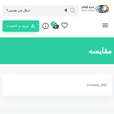
0
ورود و عضویت
مقایسه
[wooscp_list]