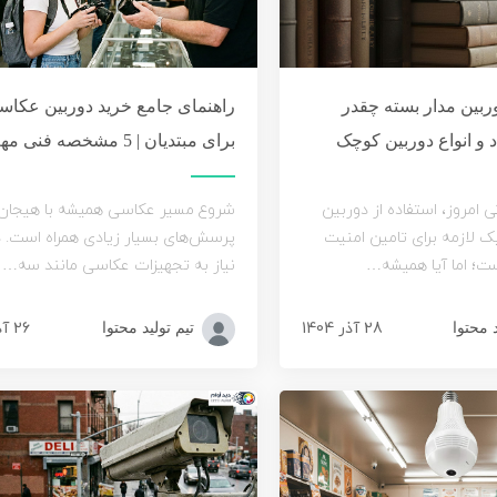
ربین مدار بسته چقدر
راهنمای جامع خرید دوربین عکاس
 و انواع دوربین کوچک
برای مبتدیان | 5 مشخصه فنی مهم
ی امروز، استفاده از دوربین
شروع مسیر عکاسی همیشه با هیجان 
ک لازمه برای تامین امنیت
پرسش‌های بسیار زیادی همراه است. در
ت؛ اما آیا همیشه…
نیاز به تجهیزات عکاسی مانند سه…
28 آذر 1404
26 آذر 1404
د محتوا
تیم تولید محتوا