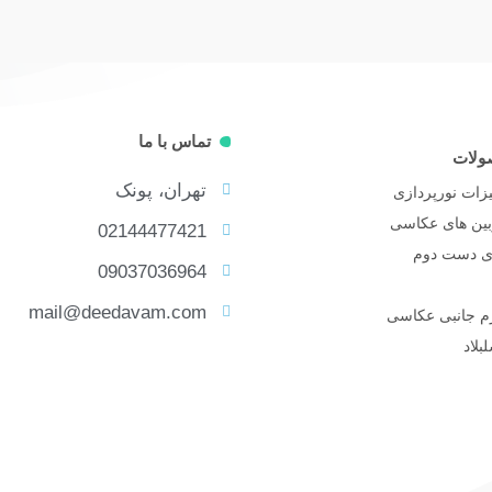
تماس با ما
ولات
تهران، پونک
زات نورپردازی
بین های عکاسی
02144477421
ای دست دوم
09037036964
mail@deedavam.com
زم جانبی عکاسی
بلاد