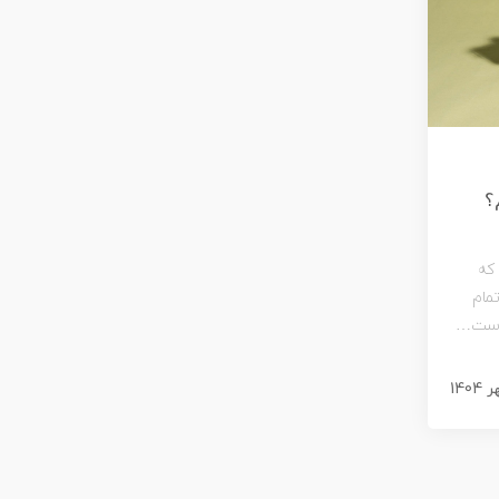
؟
 که
مام
جاست…