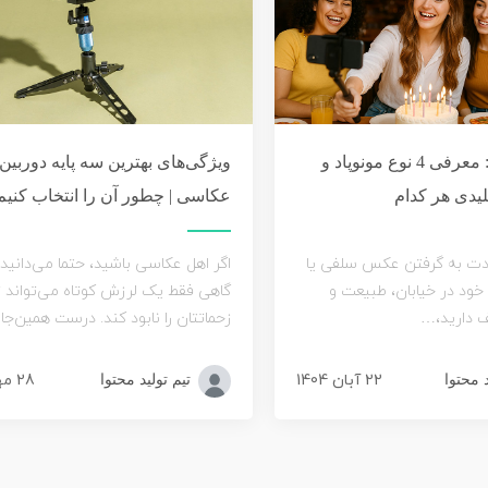
انواع مونوپاد: معرفی 4 نوع مونوپاد و
ویژگی‌های بهترین سه پایه دوربین
یدی هر کدام
عکاسی | چطور آن را انتخاب کنیم
ادت به گرفتن عکس سلفی یا
اگر اهل عکاسی باشید، حتما می‌دانید
 خود در خیابان، طبیعت و
گاهی فقط یک لرزش کوتاه می‌تواند ت
 دارید،…
زحماتتان را نابود کند. درست همین‌
22 آبان 1404
28 مهر 1404
د محتوا
تیم تولید محتوا