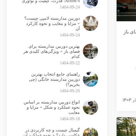
Action 6؛ قدرت، کیفیت و نوآوری
1404-09-24
دوربین مداربسته لامپی چیست؟
+ مزایا و معایب و نحوه کارکرد
آن
ی باز
1404-09-24
بهترین دوربین مداربسته برای
فضای باز + ویژگی‌های کلیدی هر
کدام
1404-09-22
راهنمای جامع انتخاب بهترین
دوربین مداربسته خانگی (چی
بخریم؟)
1404-09-20
انواع دوربین مداربسته بر اساس
نحوه عملکرد و شکل + مزایا و
معایب
1404-09-18
گیمبال چیست و چه کاربردی در
عکاسی دارد؟ + نحوه عملکرد آن