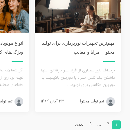
مهم‌ترین تجهیزات نورپردازی برای تولید
محتوا + مزایا و معایب
ویژگی‌های کل
برخلاف باور بسیاری از افراد غیر حرفه‌ای، تنها
اگر شما هم ع
داشتن یک تلفن همراه با دوربین باکیفیت یا
فیلم برداری از
دوربین عکاسی برای تولید…
فضاهای مختلف
23 آبان 1404
تیم تولید محتوا
تیم تولی
5
…
2
1
بعدی