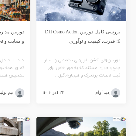
دوربین مدار
بررسی کامل دوربین DJI Osmo Action
و معایب و نح
6؛ قدرت، کیفیت و نوآوری
حتما تا به حال
دوربین‌های اکشن، ابزارهای تخصصی و بسیار
که چرا همه دو
جمع و جوری هستند که به طور خاص برای
تشخیص هستند
ثبت لحظات پرتحرک و هیجان‌انگیز…
24 آذر 1404
تیم تولی
ِدید آوام