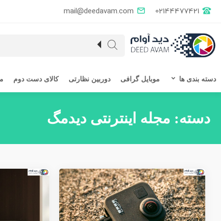
mail@deedavam.com
02144477421
دسته بندی ها
موبایل گرافی
دوربین نظارتی
کالای دست دوم
مق
دسته:
مجله اینترنتی دیدمگ