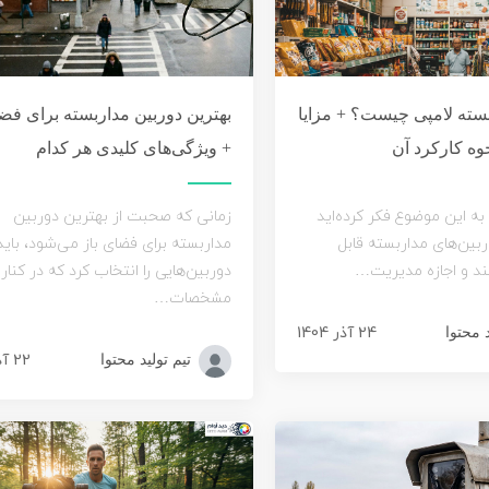
بسته لامپی چیست؟ + مزایا
بهترین دوربین مداربسته برای فضا
وه کارکرد آن
+ ویژگی‌های کلیدی هر کدام
 به این موضوع فکر کرده‌اید
زمانی که صحبت از بهترین دوربین
ربین‌های مداربسته قابل
مداربسته برای فضای باز می‌شود، باید
 و اجازه مدیریت…
دوربین‌هایی را انتخاب کرد که در کنار
مشخصات…
24 آذر 1404
د محتوا
22 آذر 1404
تیم تولید محتوا