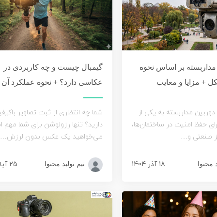
 مداربسته بر اساس نحوه
گیمبال چیست و چه کاربردی در
ل + مزایا و معایب
عکاسی دارد؟ + نحوه عملکرد آن
دوربین مداربسته به یکی از
شما چه انتظاری از ثبت تصاویر باکیف
رای حفظ امنیت در ساختمان‌ها،
دارید؟ تنها رزولوشن برای شما مهم ا
اکز صنعتی و…
می‌خواهید یک عکس بدون لرزش…
18 آذر 1404
25 آبان 1404
د محتوا
تیم تولید محتوا