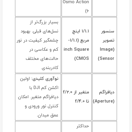
Osmo Action
6)
بسیار بزرگ‌تر از
سنسور
۱/۱.۱ اینچ
نسل‌های قبلی. بهبود
تصویر
مربع (1/1.1-
چشمگیر کیفیت در نور
(Image
inch Square
کم و عکاسی در
Sensor)
CMOS)
حالت‌های مختلف
کادربندی.
نوآوری کلیدی:
اولین
اکشن کم DJI با
دیافراگم
متغیر از
/2.0
f
دیافراگم متغیر. امکان
(Aperture)
تا
/4.0
f
کنترل نور ورودی و
عمق میدان.
حداکثر