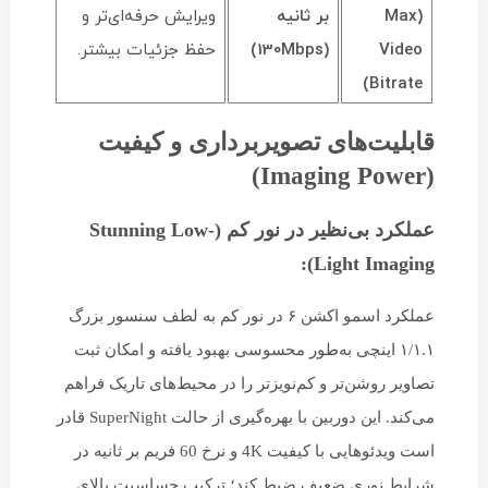
(Max
بر ثانیه
ویرایش حرفه‌ای‌تر و
Video
(
s
p
b
M
130
)
حفظ جزئیات بیشتر.
Bitrate)
قابلیت‌های تصویربرداری و کیفیت
(Imaging Power)
عملکرد بی‌نظیر در نور کم (Stunning Low-
Light Imaging):
عملکرد اسمو اکشن ۶ در نور کم به لطف سنسور بزرگ
۱/۱.۱ اینچی به‌طور محسوسی بهبود یافته و امکان ثبت
تصاویر روشن‌تر و کم‌نویزتر را در محیط‌های تاریک فراهم
می‌کند. این دوربین با بهره‌گیری از حالت SuperNight قادر
است ویدئوهایی با کیفیت 4K و نرخ 60 فریم بر ثانیه در
شرایط نوری ضعیف ضبط کند؛ ترکیب حساسیت بالای