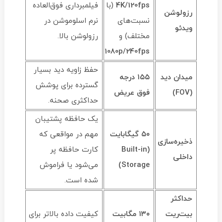
s
p
f
/120
K
4
(با
فیلمبرداری فوق‌العاده
رزولوشن
نسبت‌های
نرم اسلوموشن در
ویدئو
مختلف) و
رزولوشن بالا.
1080
p
/240
f
p
s
حفظ زاویه دید بسیار
میدان دید
۱۵۵ درجه
گسترده برای پوشش
(FOV)
فوق عریض
حداکثری صحنه.
یک حافظه پشتیبان
۵۰ گیگابایت
مهم در مواقعی که
ذخیره‌سازی
(Built-in
کارت حافظه پر
داخلی
Storage)
می‌شود یا فراموش
شده است.
حداکثر
بیت‌ریت
۱۳۰ مگابیت
کیفیت داده بالاتر برای