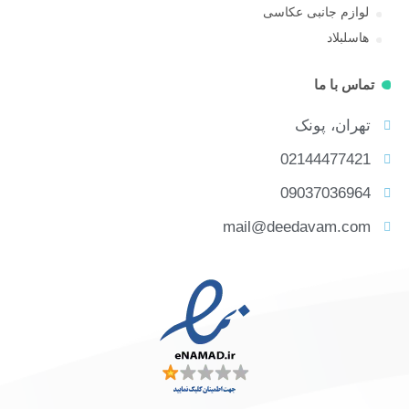
لوازم جانبی عکاسی
هاسلبلاد
تماس با ما
تهران، پونک
02144477421
09037036964
mail@deedavam.com