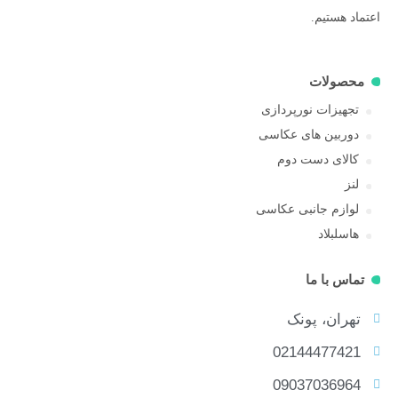
اعتماد هستیم.
محصولات
تجهیزات نورپردازی
دوربین های عکاسی
کالای دست دوم
لنز
لوازم جانبی عکاسی
هاسلبلاد
تماس با ما
تهران، پونک
02144477421
09037036964