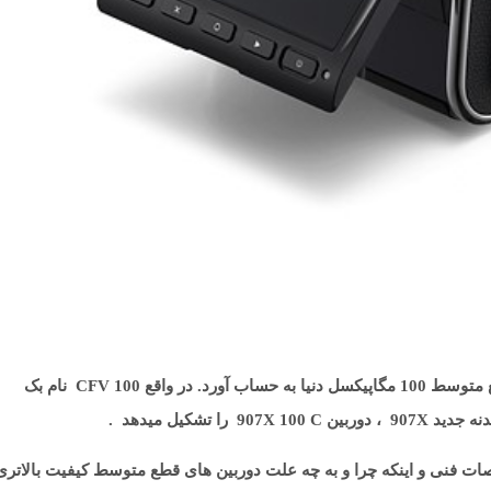
دوربین هاسلبلاد CFV 100 را شاید بتوان کوچکترین دوربین قطع متوسط 100 مگاپیکسل دنیا به حساب آورد. در واقع CFV 100 نام بک
 تشکیل میدهد .
ات فنی و اینکه چرا و به چه علت دوربین های قطع متوسط کیفیت بالاتری