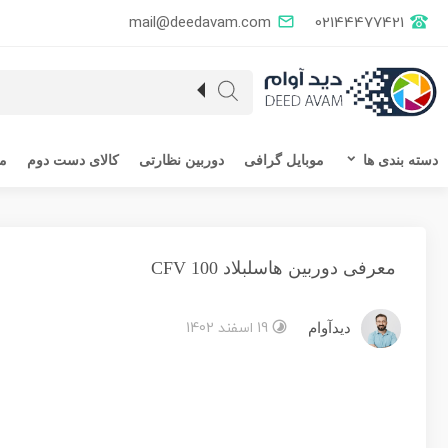
mail@deedavam.com
02144477421
دسته بندی ها
موبایل گرافی
دوربین نظارتی
کالای دست دوم
مق
معرفی دوربین هاسلبلاد CFV 100
19 اسفند 1402
دیدآوام