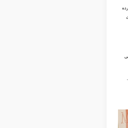
رده
امری
ی