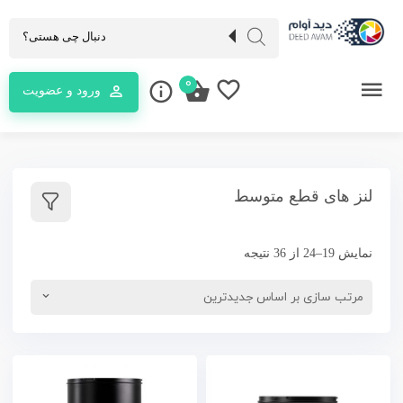
0
ورود و عضویت
لنز های قطع متوسط
نمایش 19–24 از 36 نتیجه