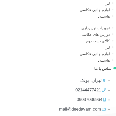
لنز
لوازم جانبی عکاسی
هاسلبلاد
تجهیزات نورپردازی
دوربین های عکاسی
کالای دست دوم
لنز
لوازم جانبی عکاسی
هاسلبلاد
ماس با ما
تهران، پونک
02144477421
09037036964
mail@deedavam.com