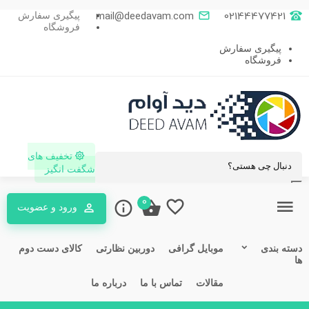
mail@deedavam.com
02144477421
پیگیری سفارش
فروشگاه
پیگیری سفارش
فروشگاه
تخفیف های
شگفت انگیز
0
ورود و عضویت
ته بندی
موبایل گرافی
دوربین نظارتی
کالای دست دوم
مقالات
تماس با ما
درباره ما