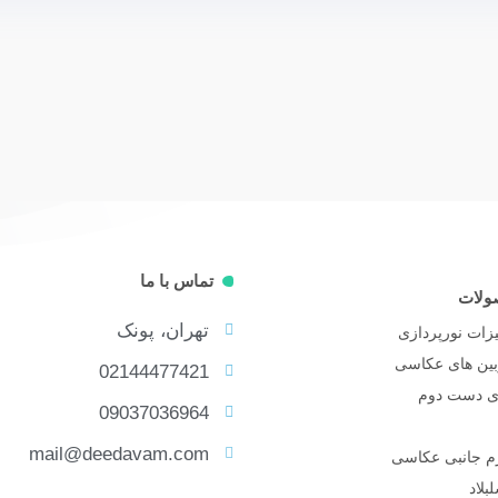
تماس با ما
ولات
تهران، پونک
زات نورپردازی
بین های عکاسی
02144477421
ای دست دوم
09037036964
mail@deedavam.com
زم جانبی عکاسی
بلاد