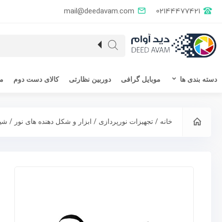
mail@deedavam.com
02144477421
دسته بندی ها
موبایل گرافی
دوربین نظارتی
کالای دست دوم
مق
/
/
/
خانه
تجهیزات نورپردازی
ابزار و شکل دهنده های نور
شی