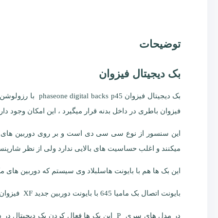
توضیحات
بک دیجیتال فیزوان
فیزوان باطری در داخل بدنه قرار میگیرد ، این امکان وجود دارد که این بک به دوربی
میکنند و اغلب حساسیت های بالایی ندارد ولی از نظر شارپن
این بک ها هم با بایونت هاسلبلاد وی سیستم که دوربین های مکانی
بایونت اتصال بک مامیا 645 با بایونت دوربین جدید XF فیزوان یکسان است . بک دیجیتال علاوه بر ثبت تصاویر بر روی مموری CF به صورت مستقیم با پورت فایر وایر قابل اتصال به کامپیوتر هستند.
در مدل های سری P این بک ها فعال کردن ب