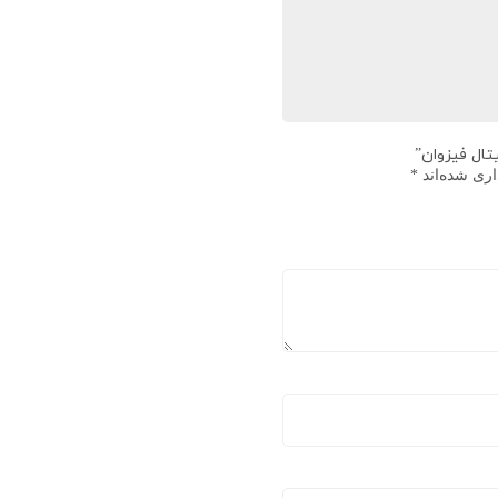
تال فیزوان”
اری شده‌اند
*