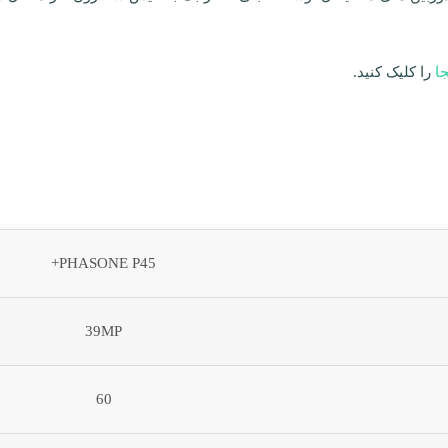
جا
را کلیک کنید.
PHASONE P45+
39MP
60