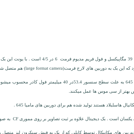
ن های لارج فرمت(large format camera) هم متصل شود.
این سنسور از نوع سی سی دی است و بر روی دوربین های 645 به 
س بهتر از سی موس ها عمل میکنند.
ال هاسلبلاد هستند تولید شده هم برای دوربین های مامیا 645 .
ک دیجیتال در دوربین های مکانیکال توسط کابلی که از بک به فیش سنکرون لنز 