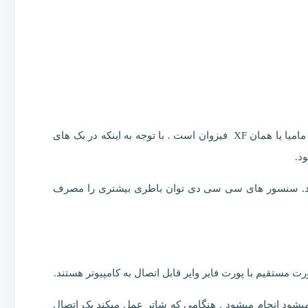
بک دیجیتال فیزوان phaseone digital backs p45 با رزولوشن 39 مگاپیکسل و فول فریم مدیوم فرمت 6 در 4/5 است . با یونت این بک مامیا یا همان XF فیزوان است . با توجه به اینکه در بک های
علت سطح سنسور 53.4در 40 میلیمتر فول کادر محسوب میشود. سنسور های سی سی دی توان باطری بیشتری را مصرف
متصل میشود انجام میشود . هنگامی که شاتر عمل میکند یک اتصال