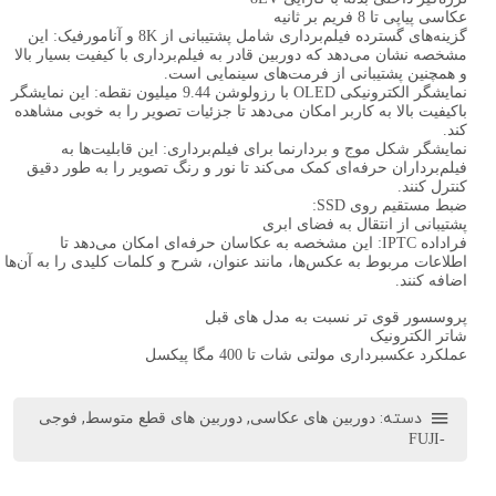
عکاسی پیاپی تا 8 فریم بر ثانیه
گزینه‌های گسترده فیلم‌برداری شامل پشتیبانی از 8K و آنامورفیک: این
مشخصه نشان می‌دهد که دوربین قادر به فیلم‌برداری با کیفیت بسیار بالا
و همچنین پشتیبانی از فرمت‌های سینمایی است.
نمایشگر الکترونیکی OLED با رزولوشن 9.44 میلیون نقطه: این نمایشگر
باکیفیت بالا به کاربر امکان می‌دهد تا جزئیات تصویر را به خوبی مشاهده
کند.
نمایشگر شکل موج و بردارنما برای فیلم‌برداری: این قابلیت‌ها به
فیلم‌برداران حرفه‌ای کمک می‌کند تا نور و رنگ تصویر را به طور دقیق
کنترل کنند.
ضبط مستقیم روی SSD:
پشتیبانی از انتقال به فضای ابری
فراداده IPTC: این مشخصه به عکاسان حرفه‌ای امکان می‌دهد تا
اطلاعات مربوط به عکس‌ها، مانند عنوان، شرح و کلمات کلیدی را به آن‌ها
اضافه کنند.
پروسسور قوی تر نسبت به مدل های قبل
شاتر الکترونیک
عملکرد عکسبرداری مولتی شات تا 400 مگا پیکسل
دسته:
,
,
دوربین های عکاسی
دوربین های قطع متوسط
فوجی
-FUJI