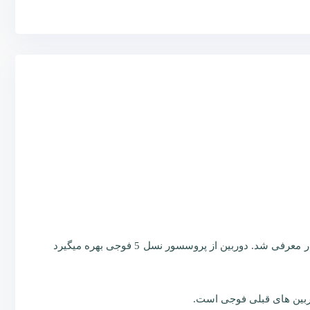
دوربین فوجی مدیوم فرمت GFX100II در سال 2023 بعنوان ششمین دوربین قطع متوسط یا مدیوم فرمت بدون آینه فوجی فیلم به بازار معرفی شد. دوربین از پروسسور نسل 5 فوجی بهره میگیرد