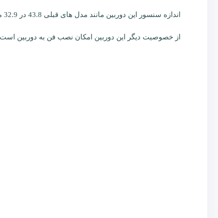
اندازه سنسور این دوربین مانند مدل های قبلی 43.8 در 32.9 میلیمتر میباشد و رزولوشن دقیق دوربین 102 مگاپیکسل است .
از خصوصیت دیگر این دوربین امکان نصب فن به دوربین است. 