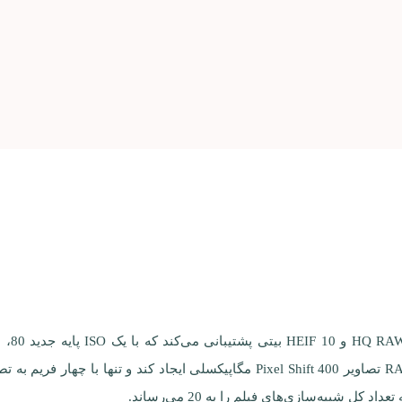
این دو
می‌دهد. GFX 100 II همچنین می‌تواند با ترکیب 16 عکس RAW تصاویر Pixel Shift 400