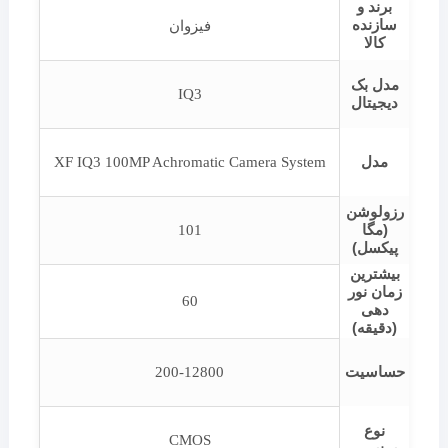
برند و
سازنده
فیزوان
کالا
مدل بک
IQ3
دیجیتال
مدل
XF IQ3 100MP Achromatic Camera System
رزولوشن
(مگا
101
پیکسل)
بیشترین
زمان نور
60
دهی
(دقیقه)
حساسیت
200-12800
نوع
CMOS