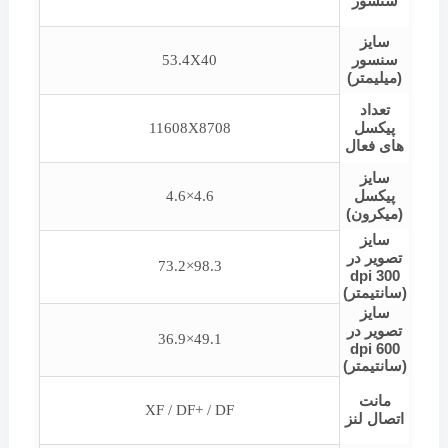
سنسور
سایز
سنسور
53.4X40
(میلیمتر)
تعداد
پیکسل
11608X8708
های فعال
سایز
پیکسل
4.6×4.6
(میکرون)
سایز
تصویر در
98.3×73.2
dpi 300
(سانتیمتر)
سایز
تصویر در
49.1×36.9
dpi 600
(سانتیمتر)
مانت
XF / DF+ / DF
اتصال لنز