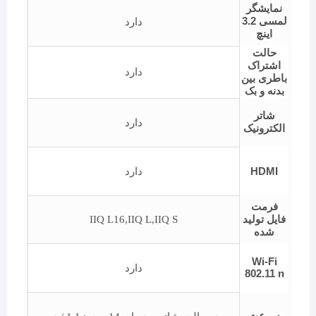
نمایشگر
لمسی 3.2
دارد
اینچ
حالت
اشتراک
دارد
باطری بین
بدنه و بک
شاتر
دارد
الکترونیک
HDMI
دارد
فرمت
فایل تولید
IIQ L16,IIQ L,IIQ S
شده
Wi-Fi
دارد
802.11 n
سرعت