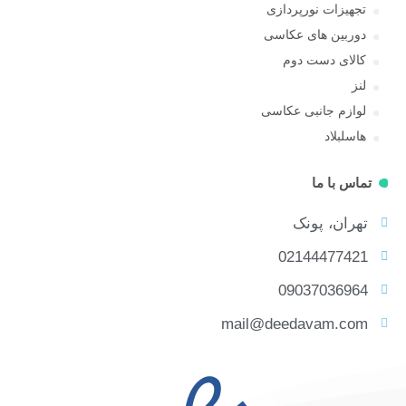
تجهیزات نورپردازی
دوربین های عکاسی
کالای دست دوم
لنز
لوازم جانبی عکاسی
هاسلبلاد
تماس با ما
تهران، پونک
02144477421
09037036964
mail@deedavam.com