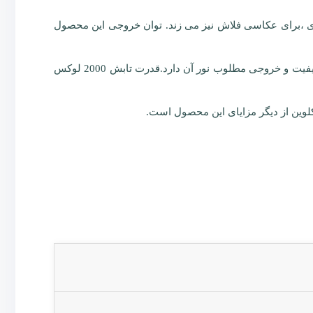
اری ،برای عکاسی فلاش نیز می زند. توان خروجی این محصول
درصد تطابق نور این محصول با دوربین تلویزیونی TLCI>91 بوده و درصد تطابق نور آن با نور طبیعی روز CRI>98 است که نشان از کیفیت و خروجی مطلوب نور آن دارد.قدرت تابش 2000 لوکس
وین از دیگر مزایای این محصول است.