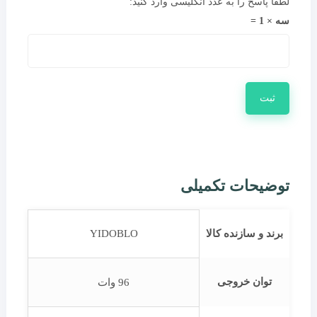
لطفا پاسخ را به عدد انگلیسی وارد کنید:
سه × 1 =
توضیحات تکمیلی
برند و سازنده کالا
YIDOBLO
توان خروجی
96 وات