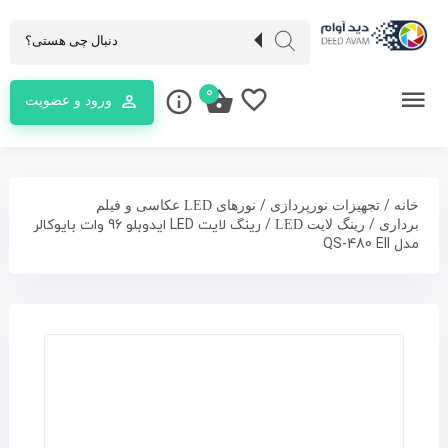
0
ورود و عضویت
/
/
خانه
تجهیزات نورپردازی
نورهای LED عکاسی و فیلم
/
/ رینگ لایت LED ایدوبلو 96 وات بایوکالر
برداری
رینگ لایت LED
مدل QS-480 EII