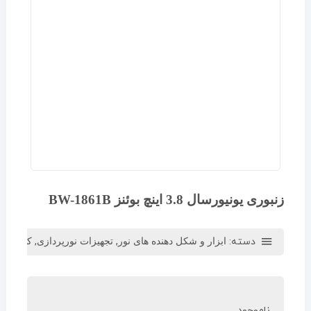
زنبوری یونیورسال 3.8 اینچ بوئنز BW-1861B
دسته:
,
,
ابزار و شکل دهنده های نور
تجهیزات نورپردازی
کاسه،بی
ناموجود