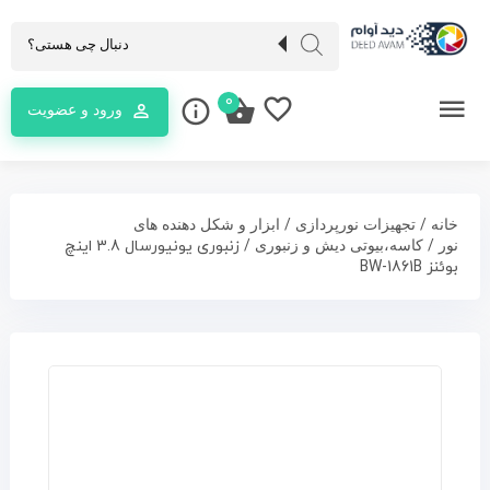
0
ورود و عضویت
/
/
خانه
تجهیزات نورپردازی
ابزار و شکل دهنده های
/
/ زنبوری یونیورسال 3.8 اینچ
نور
کاسه،بیوتی دیش و زنبوری
بوئنز BW-1861B