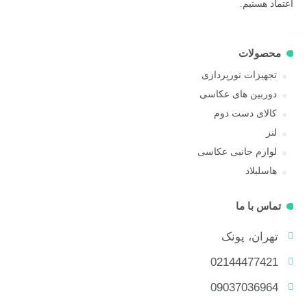
اعتماد هستیم.
محصولات
تجهیزات نورپردازی
دوربین های عکاسی
کالای دست دوم
لنز
لوازم جانبی عکاسی
هاسلبلاد
تماس با ما
تهران، پونک
02144477421
09037036964