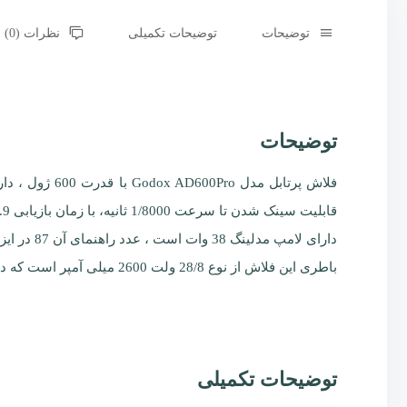
توضیحات
توضیحات تکمیلی
نظرات (0)
توضیحات
قابلیت سینک شدن تا سرعت 1/8000 ثانیه، با زمان بازیابی 0.9 تا 0.01 ثانیه از مزایای دیگر این محصول است.
دارای لامپ مدلینگ 38 وات است ، عدد راهنمای آن 87 در ایزو 100 می باشد،سازگار با بسیاری از حالت دهنده های نوری با بایونت بوئنز نیز هست.
باطری این فلاش از نوع 28/8 ولت 2600 میلی آمپر است که در شارژ کامل تا 360 بار تخلیه می کند. وزن آن 3000 گرم است.
توضیحات تکمیلی