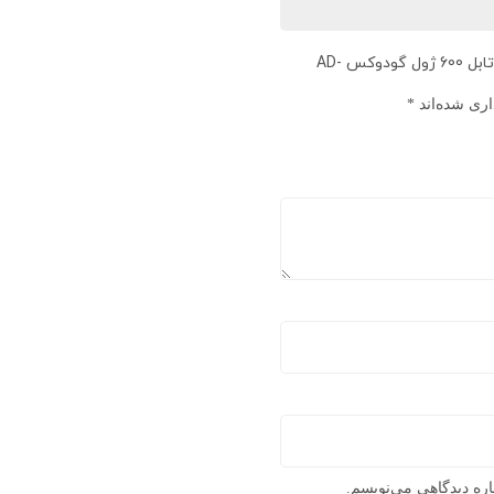
اولین نفری باشید که دیدگاهی را ارسال می کنید برای “فلاش پرتابل 600 ژول گودوکس AD-
اری شده‌اند
*
اره دیدگاهی می‌نویسم.