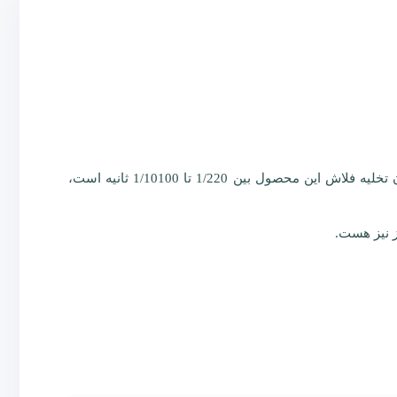
فلاش پرتابل مدل Godox AD600Pro با قدرت 600 ژول ، دارای گیرنده داخلی با فرکانس 2.4 گیگاهرتز، با قابلیت سیستم TTL، .زمان تخلیه فلاش این محصول بین 1/220 تا 1/10100 ثانیه است،