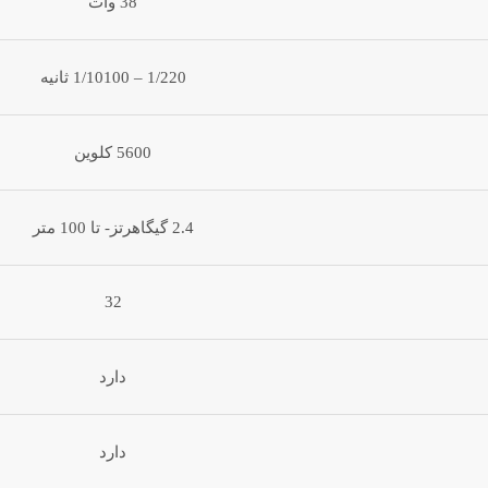
38 وات
1/220 – 1/10100 ثانیه
5600 کلوین
2.4 گیگاهرتز- تا 100 متر
32
دارد
دارد