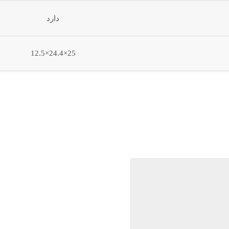
دارد
25×24.4×12.5