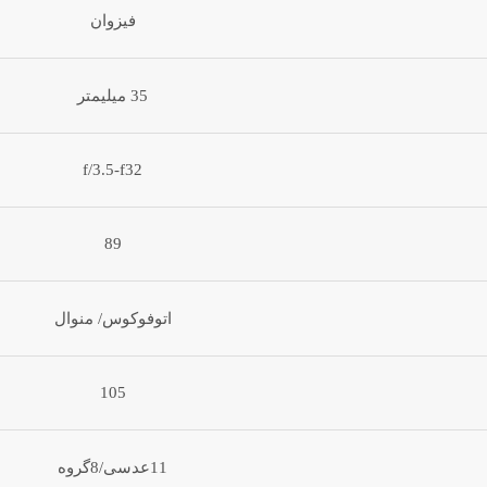
فیزوان
35 میلیمتر
f/3.5-f32
89
اتوفوکوس/ منوال
105
11عدسی/8گروه