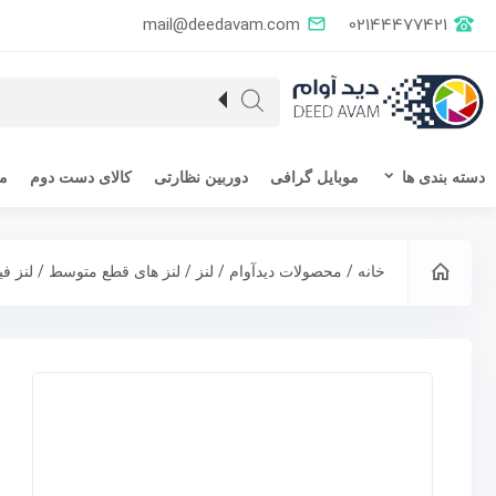
mail@deedavam.com
02144477421
دسته بندی ها
موبایل گرافی
دوربین نظارتی
کالای دست دوم
مق
/
/
/
/
خانه
محصولات دیدآوام
لنز
لنز های قطع متوسط
لنز ف