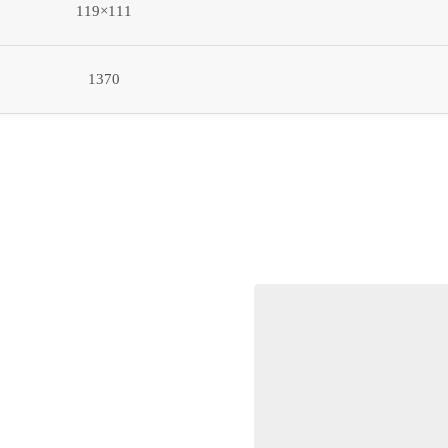
111×119
1370