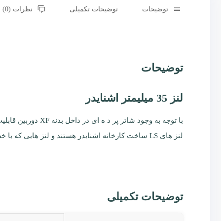
توضیحات
توضیحات تکمیلی
نظرات (0)
توضیحات
لنز 35 میلیمتر اشنایدر
با توجه به وجود شاتر پر د ه ای در داخل بدنه XF دوربین قابلیت استفاده با هر دو سری لنز های LS (شاتر مرکزی) و بدون شاتر (استفاده از شاتر تعبیه شده در داخل بدنه ) را داراست.
لنز های LS ساخت کارخانه اشنایدر هستند و لنز هایی که با خط آبی بر روی بدنه لنز متمایز شد ه اند توانایی تولید تصویر را برای سنسور های 100 و 150 مگاپیکسل را دارد.
توضیحات تکمیلی