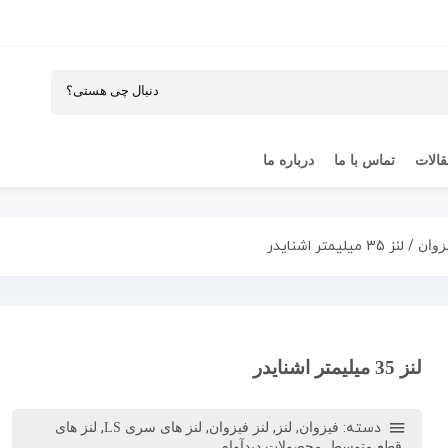
الات
تماس با ما
درباره ما
/ لنز 35 میلیمتر اشنایدر
یزوان
لنز 35 میلیمتر اشنایدر
دسته:
,
,
,
,
فیزوان
لنز
لنز فیزوان
لنز های سری LS
لنز های
,
قطع متوسط
محصولات دیدآوام