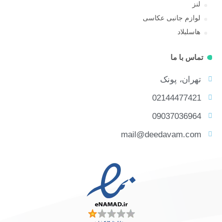
لنز
لوازم جانبی عکاسی
هاسلبلاد
تماس با ما
تهران، پونک
02144477421
09037036964
mail@deedavam.com