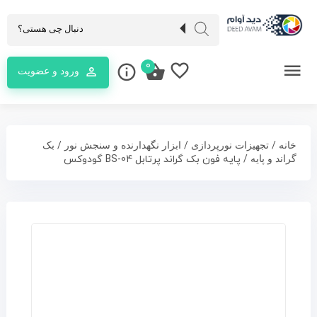
0
ورود و عضویت
/
/
/
خانه
تجهیزات نورپردازی
ابزار نگهدارنده و سنجش نور
بک
/ پایه فون بک گراند پرتابل BS-04 گودوکس
گراند و پایه