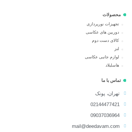
محصولات
تجهیزات نورپردازی
دوربین های عکاسی
کالای دست دوم
لنز
لوازم جانبی عکاسی
هاسلبلاد
تماس با ما
تهران، پونک
02144477421
09037036964
mail@deedavam.com