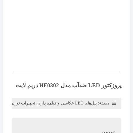
پروژکتور LED ضدآب مدل HF0302 دریم لایت
دسته:
,
,
پنل‌های LED عکاسی و فیلمبرداری
تجهیزات نورپردازی
نو
ناموجود