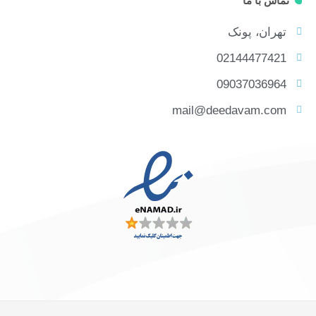
تماس با ما
تهران، پونک
02144477421
09037036964
mail@deedavam.com