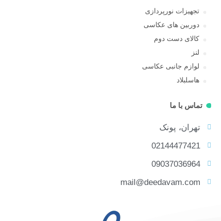
تجهیزات نورپردازی
دوربین های عکاسی
کالای دست دوم
لنز
لوازم جانبی عکاسی
هاسلبلاد
تماس با ما
تهران، پونک
02144477421
09037036964
mail@deedavam.com