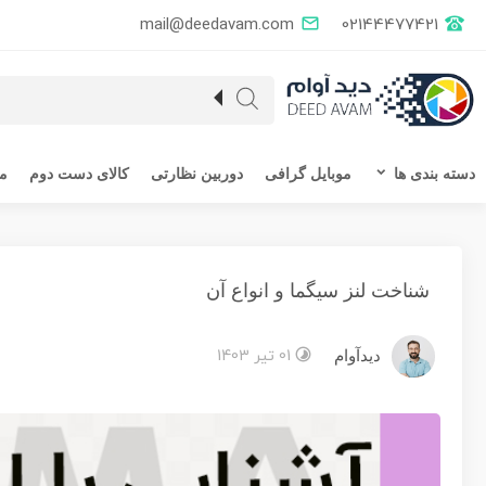
mail@deedavam.com
02144477421
دسته بندی ها
موبایل گرافی
دوربین نظارتی
کالای دست دوم
مق
شناخت لنز سیگما و انواع آن
01 تیر 1403
دیدآوام