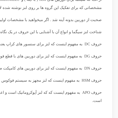
مشخصاتی که برای تفکیک این گروه ها بر روی لنز نوشته شده ل
صحبت از دوربین بدونه آینه شد . اگر میخواهید با مشخصات اولی
شناخت لنز سیگما و انواع آن با آشنایی با این حروف در یک نگاه ا
حروف DC به مفهوم اینست که لنز برای سنسور های کراپ یعنی با ابعاد کوچکتر از 24 در 36 میلیمتر طراحی شده است.
حروف DG به مفهوم اینست که لنز برای دوربین های با قطع فول فریم طراحی شده است ولی بر روی هاف فریم هم کار میمند.
حروف DN به مفهوم اینست که لنز برای دوربین های کامپکت طراحی شده است .
حروف HSM به مفهوم اینست که لنز مجهز به سیستم فوکوس هایپرسونیک روان و بدون صدا در هنگام عملکرد است.
حروف APO به مفهوم اینست که که لنز آپوکروماتیک است
است.