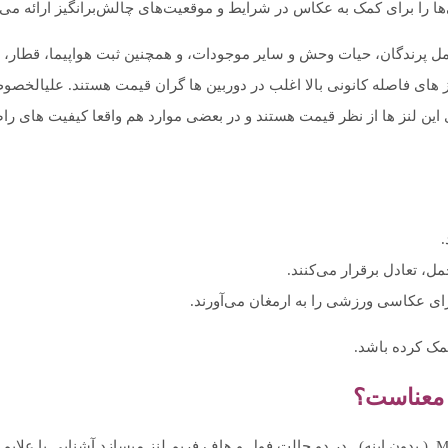
‌ها را برای کمک به عکاس در شرایط و موقعیت‌های چالش‌برانگیز ارائه می‌
ل پرندگان، حیات وحش و سایر موجودات، و همچنین ثبت هواپیما، قطار،
نز های فاصله کانونی بالا اغلب در دوربین ها گران قیمت هستند. علیالخصو
ای این لنز ها از نظر قیمت هستند و در بعضی موارد هم واقعا کیفیت های ر
.
ل، تعادل برقرار می‌کنند.
ی عکاسی ورزشی را به ارمغان می‌آورند.
مک کرده باشد.
ه معناست؟
از آنجا که سیگما برای دوربین های SLR ( با آینه ) و MIRRORLES ( بدون اینه) در دو حالت فول و هاف فریم لنز میسازد آشنایی با علایم