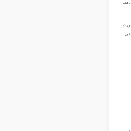
دهد.
ص در
اضی
 و