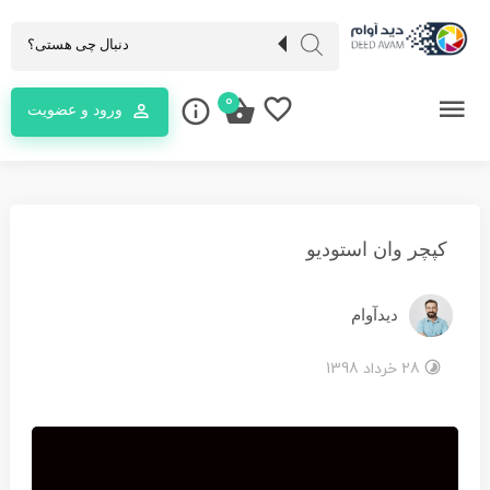
0
ورود و عضویت
کپچر وان استودیو
دیدآوام
28 خرداد 1398