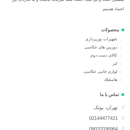
اعتماد هستیم.
محصولات
تجهیزات نورپردازی
دوربین های عکاسی
کالای دست دوم
لنز
لوازم جانبی عکاسی
هاسلبلاد
تماس با ما
تهران، پونک
02144477421
09037036964