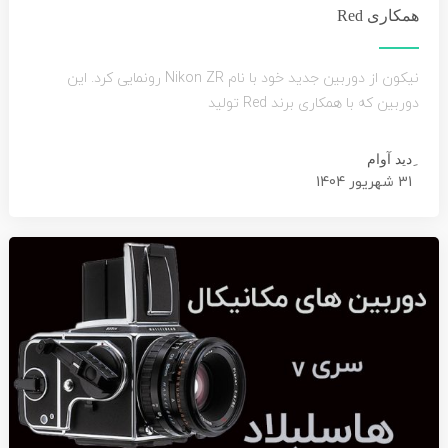
همکاری Red
نیکون از دوربین جدید خود با نام Nikon ZR رونمایی کرد. این
دوربین که با همکاری برند Red تولید
ِدید آوام
31 شهریور 1404