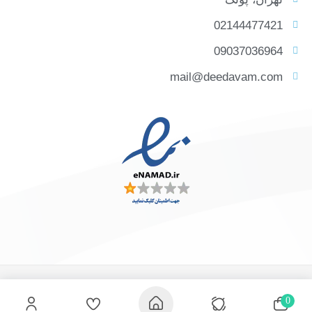
02144477421
09037036964
mail@deedavam.com
0