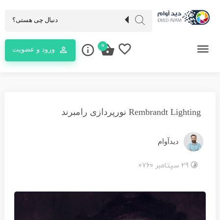
0
ورود و عضویت
Rembrandt Lighting نورپردازی رامبرند
دیدآوام
29 سپتامبر 0760