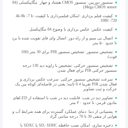
سنسور دوربین: سنسور CMOS هشتاد و چهار مگاپیکسلی (84
Mega CMOS sensor)
کیفیت فیلم برداری: امکان فیلمبرداری با کیفیت 4k-8k -7 k-
1080 -720
کیفیت عکس: عکس برداری با وضوح 84 مگاپیکسل
اتصال بی سیم و از راه دور: اتصال وای فای تقویت شده با برد
تا حدود ۵۰ متر
تشخیص سنسور: تشخیص سنسور PIR برای 30 متر (100
فوت)
تشخیص سنسور حرکتی: تشخیص با زاویه دید 130 درجه
سنسور حرکتی PIR برای فعال شدن
سرعت تشخیص سنسور حرکتی: سرعت عکس برداری و
فعال شدن PIR تقریبا 0.4 ثانیه؛ یعنی در فاصله‌ای کوتاه بین یک
حرکت و ثبت تصاویر
تصاویر دید در شب: قابلیت دید در شب با استفاده از LED‌های
مادون قرمز، تا حدود ۲۰ متر.
پشتیبانی از دما: دمای عملکرد گسترده برای همه شرایط آب و
هوایی از منفی 30 تا 70 درجه سانتی گراد
ذخیره سازی: امکان نصب حافظه SD، SDHC یا SDXC با