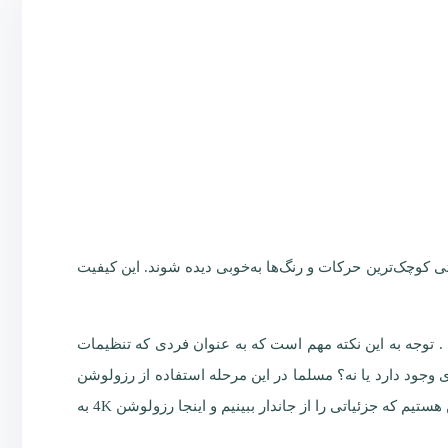
 می‌شود حتی کوچک‌ترین حرکات و رنگ‌ها به‌خوبی دیده شوند. این کیفیت
ش با رزولوشن های پایین تر هم کار میکنند مثلا دوربین A60 را میتوان بر روی 2K هم تنظیم کرد . توجه به این نکته مهم است که به عنوان فردی که تنظیمات
ی وجود دارد یا نه؟ مسلما در این مرحله استفاده از رزولوشن
بالا کارایی ندارد چون فقط به دنبال ثبت حضور جاندار هستیم . رزولوشن کم برای هدف اینچنینی کافی است . اما یک زمانی به دنبال این هستیم که جزئیاتی را از جاندار ببینیم و اینجا رزولوشن 4K به