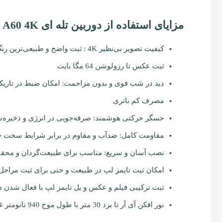
مزایای استفاده از دوربین تله ای GardePro A60 4K
کیفیت تصویر بی‌نظیر 4K : ثبت واضح و طبیعی‌ترین رنگ‌ها برای مشاهده دقیق حرکات حیوانات
ثبت عکس تا رزولوشن 64 مگا بایت
دید در شب قوی و بدون مزاحمت: امکان ضبط در تاریک
مصرف کم باتری
حسگر حرکتی هوشمند: صرفه‌جویی در انرژی و ذخیره‌س
مقاومت کامل: ضدآب و مقاوم در برابر شرایط سخت 
نصب آسان و سریع: مناسب برای طبیعت‌گردان و محقق
امکان ثبت تایمز لپ در طبیعت و حتی برای ثبت مراحل
ثبت ترکیبی فیلم و عکس و یل تایمز لپ با فعال شدن د
نور افکن آی آر تا برد 30 متر با طول موج 940 نانومتر غیر مرئی