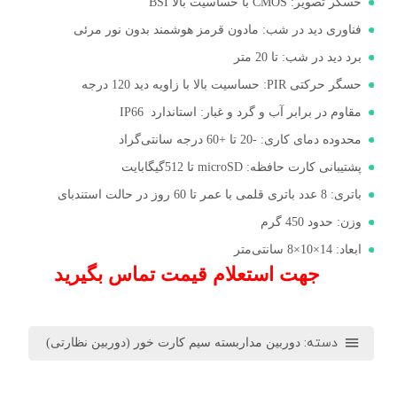
حسگر تصویر: CMOS با حساسیت بالا BSI
فناوری دید در شب: مادون قرمز هوشمند بدون نور مرئی
برد دید در شب: تا 20 متر
حسگر حرکتی PIR: حساسیت بالا با زاویه دید 120 درجه
مقاوم در برابر آب و گرد و غبار: استاندارد IP66
محدوده دمای کاری: -20 تا +60 درجه سانتی‌گراد
پشتیبانی کارت حافظه: microSD تا 512گیگابایت
باتری: 8 عدد باتری قلمی با عمر تا 60 روز در حالت استندبای
وزن: حدود 450 گرم
ابعاد: 14×10×8 سانتی‌متر
جهت استعلام قیمت تماس بگیرید
دسته:
دوربین مداربسته سیم کارت خور (دوربین نظارتی)