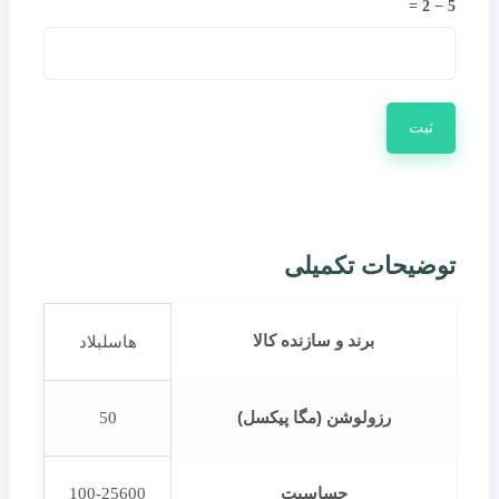
5 − 2 =
توضیحات تکمیلی
برند و سازنده کالا
هاسلبلاد
رزولوشن (مگا پیکسل)
50
حساسیت
100-25600