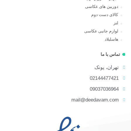
دوربین های عکاسی
کالای دست دوم
لنز
لوازم جانبی عکاسی
هاسلبلاد
تماس با ما
تهران، پونک
02144477421
09037036964
mail@deedavam.com