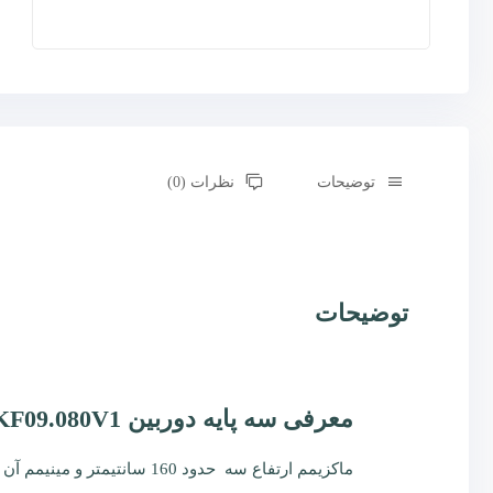
توضیحات
نظرات (0)
توضیحات
معرفی سه پایه دوربین KF09.080V1
ماکزیمم ارتفاع سه حدود 160 سانتیمتر و مینیمم آن در حالت بسته 54 سانتیمتر است . قفل پایه ها به صورت فلیپ است که سرعت باز و بسته کردن سه پایه را افزایش میدهد