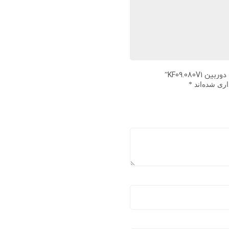
KF09.080”
اری شده‌اند
*