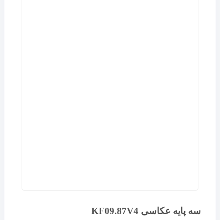
سه پایه عکاسی KF09.87V4