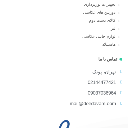
تجهیزات نورپردازی
دوربین های عکاسی
کالای دست دوم
لنز
لوازم جانبی عکاسی
هاسلبلاد
تماس با ما
تهران، پونک
02144477421
09037036964
mail@deedavam.com