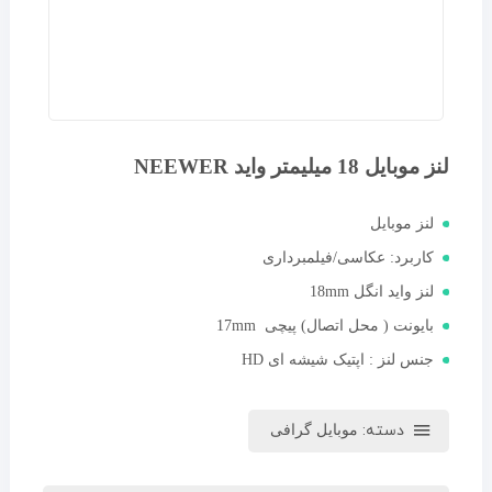
لنز موبایل 18 میلیمتر واید NEEWER
لنز موبایل
کاربرد: عکاسی/فیلمبرداری
لنز واید انگل 18mm
بایونت ( محل اتصال) پیچی 17mm
جنس لنز : اپتیک شیشه ای HD
دسته:
موبایل گرافی