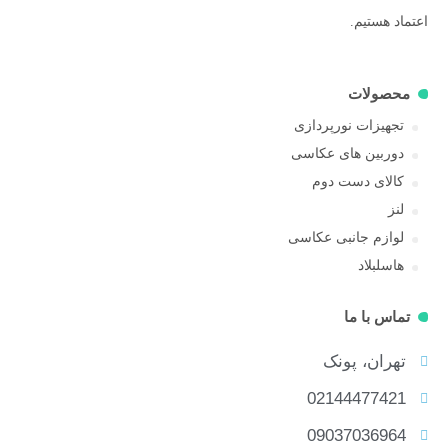
اعتماد هستیم.
محصولات
تجهیزات نورپردازی
دوربین های عکاسی
کالای دست دوم
لنز
لوازم جانبی عکاسی
هاسلبلاد
تماس با ما
تهران، پونک
02144477421
09037036964