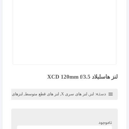
لنز هاسلبلاد XCD 120mm f/3.5
دسته:
,
,
,
لنز
لنز های سری X
لنز های قطع متوسط
لنزهای هاسلبلا
ناموجود