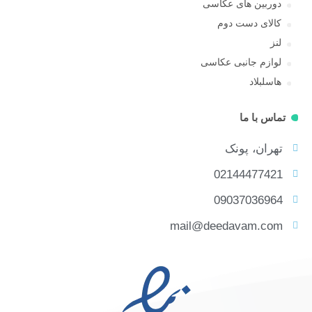
دوربین های عکاسی
کالای دست دوم
لنز
لوازم جانبی عکاسی
هاسلبلاد
تماس با ما
تهران، پونک
02144477421
09037036964
mail@deedavam.com