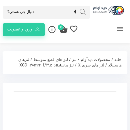
0
ورود و عضویت
/
/
/
/
خانه
محصولات دیدآوام
لنز
لنز های قطع متوسط
لنزهای
/
/ لنز هاسلبلاد XCD 120mm f/3.5
هاسلبلاد
لنز های سری X