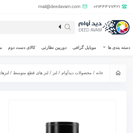
mail@deedavam.com
02144477421
دسته بندی ها
موبایل گرافی
دوربین نظارتی
کالای دست دوم
مق
/
/
/
/
خانه
محصولات دیدآوام
لنز
لنز های قطع متوسط
لنزهای