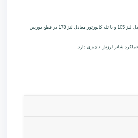
یک لنز تله کوتاه 135 میلیمتری است که قابلیت افزایش فاصله کانونی را به همراه تله کانورتور 1/7 تا لنز 230 میلیمتر را دارد این لنز معادل لنز 105 و با تله کانورتور معادل لنز 178 در قطع دوربین