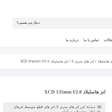
الات
تماس با ما
درباره ما
/
/ لنز هاسلبلاد XCD 135mm f/2.8
 هاسلبلاد
لنز های سری X
لنز هاسلبلاد XCD 135mm f/2.8
دسته:
,
,
,
لنز
لنز های سری X
لنز های قطع متوسط
لنزهای
,
هاسلبلاد
محصولات دیدآوام