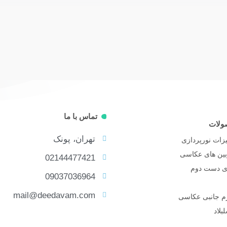
تماس با ما
ولات
تهران، پونک
زات نورپردازی
بین های عکاسی
02144477421
ای دست دوم
09037036964
mail@deedavam.com
زم جانبی عکاسی
بلاد