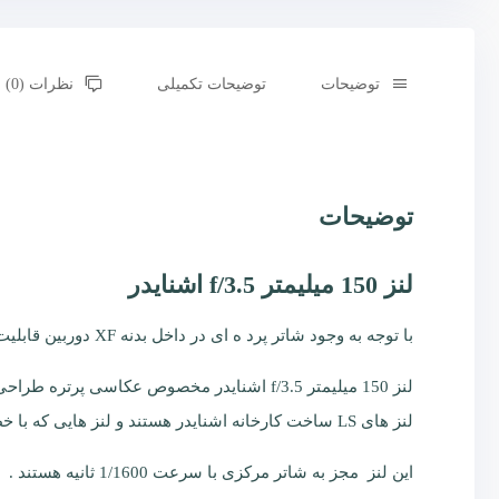
توضیحات
توضیحات تکمیلی
نظرات (0)
توضیحات
لنز 150 میلیمتر f/3.5 اشنایدر
با توجه به وجود شاتر پرد ه ای در داخل بدنه XF دوربین قابلیت استفاده با هر دو سری لنز های LS (شاتر مرکزی) و بدون شاتر (استفاده از شاتر تعبیه شده در داخل بدنه ) را داراست.
لنز 150 میلیمتر f/3.5 اشنایدر مخصوص عکاسی پرتره طراحی و ساخته شد ه است
لنز های LS ساخت کارخانه اشنایدر هستند و لنز هایی که با خط آبی بر روی بدنه لنز متمایز شد ه اند توانایی تولید تصویر را برای سنسور های 100 و 150 مگاپیکسل را دارد.
این لنز مجز به شاتر مرکزی با سرعت 1/1600 ثانیه هستند .