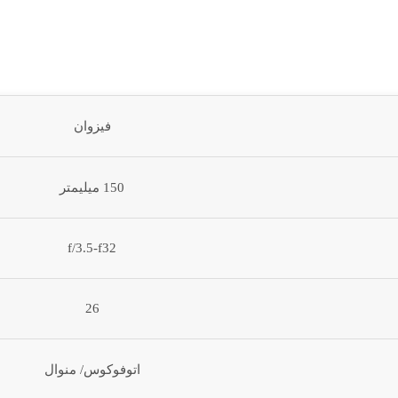
فیزوان
150 میلیمتر
f/3.5-f32
26
اتوفوکوس/ منوال