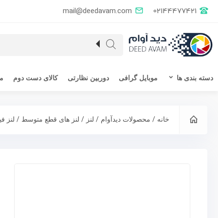
mail@deedavam.com
02144477421
دسته بندی ها
موبایل گرافی
دوربین نظارتی
کالای دست دوم
مق
/
/
/
/
خانه
محصولات دیدآوام
لنز
لنز های قطع متوسط
لنز ف