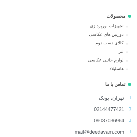
محصولات
تجهیزات نورپردازی
دوربین های عکاسی
کالای دست دوم
لنز
لوازم جانبی عکاسی
هاسلبلاد
تماس با ما
تهران، پونک
02144477421
09037036964
mail@deedavam.com