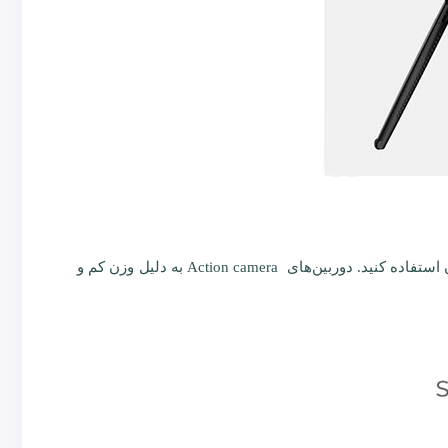
پایه مونوپاد و عکاسی سلفی KF152 فقط برای تلفن همراه شما نیست؛ بلکه می‌توانید برای دوربین DSLR و دوربین‌های ACTION از آن استفاده کنید. دوربین‌های Action camera به دلیل وزن کم و