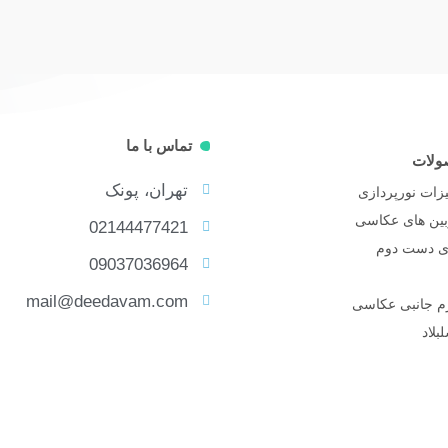
تماس با ما
ولات
تهران، پونک
زات نورپردازی
بین های عکاسی
02144477421
ای دست دوم
09037036964
mail@deedavam.com
زم جانبی عکاسی
بلاد