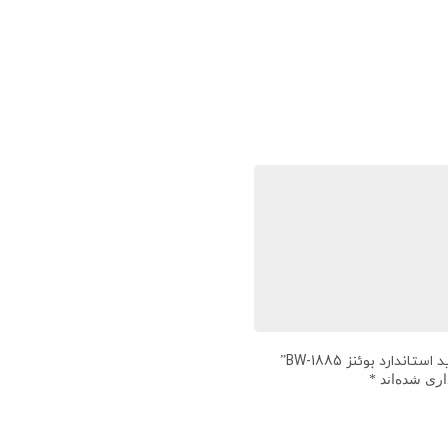
ارد بوئنز BW-1885”
اری شده‌اند
*