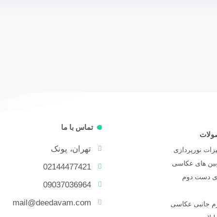
تماس با ما
ولات
تهران، پونک
زات نورپردازی
بین های عکاسی
02144477421
ای دست دوم
09037036964
mail@deedavam.com
زم جانبی عکاسی