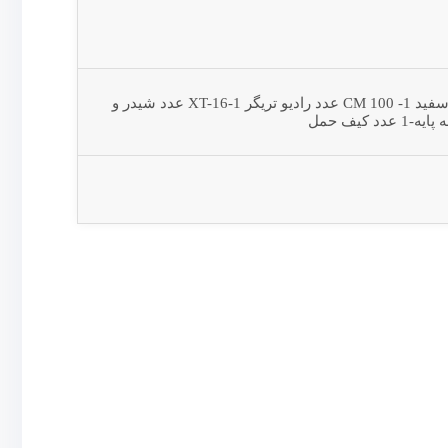
3 عدد فلاش-3 عدد سه پایه 260 بادی-1 عدد سافت 80در120 سانتیمتر-1 عدد چتر مشکی سفید CM 100 -1 عدد رادیو تریگر XT-16-1 عدد شیدر و