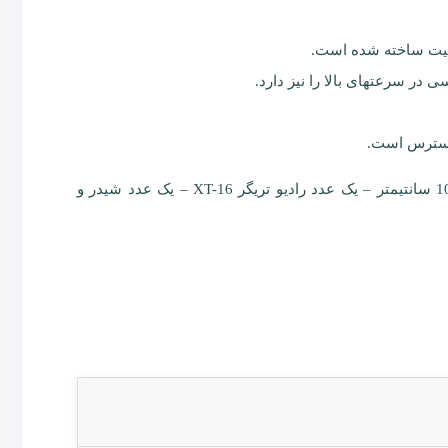
 دسترس است.
اقلام داخل کیت: سه عدد فلاش – سه عدد سه پایه 260 بادی – یک عدد سافت 80 در 120 سانتیمتر – یک عدد چتر مشکی سفید 100 سانتیمتر – یک عدد رادیو تریگر XT-16 – یک عدد شیدر و