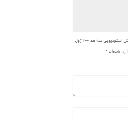
اولین نفری باشید که دیدگاهی را ارسال می کنید برای “کیت فلاش استودیویی سه هد 400 ژول
اری شده‌اند
*