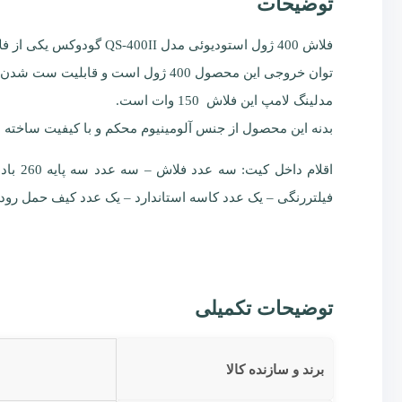
توضیحات
فلاش 400 ژول استودیوئی مدل QS-400II گودوکس یکی از فلاشهای با کیفیت از سری QS گودوکس است که با طراحی و ساختار با کیفیت ساخته شده است.
توان خروجی این محصول 400 ژول است و قابلیت ست شدن با رادیوتریگر های سری X گودوکس جهت سینک تا 1/8000 ثانیه برای عکاسی در سرعتهای بالا را نیز دارد.
مدلینگ لامپ این فلاش 150 وات است.
بدنه این محصول از جنس آلومینیوم محکم و با کیفیت ساخته
فیلتررنگی – یک عدد کاسه استاندارد – یک عدد کیف حمل رو
توضیحات تکمیلی
برند و سازنده کالا