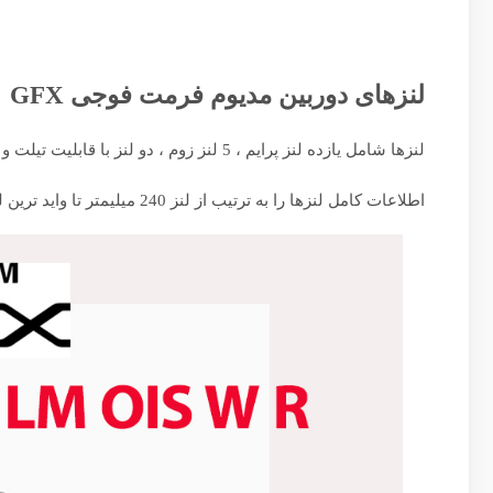
لنزهای دوربین مدیوم فرمت فوجی GFX
لنزها شامل یازده لنز پرایم ، 5 لنز زوم ، دو لنز با قابلیت تیلت و شیفت و یک تله کانورتور است.
اطلاعات کامل لنزها را به ترتیب از لنز 240 میلیمتر تا واید ترین لنز در عکس های زیر میتوانید مطالعه بفرمایید.