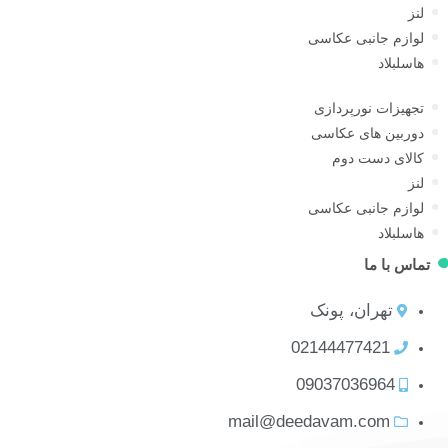
لنز
لوازم جانبی عکاسی
هاسلبلاد
تجهیزات نورپردازی
دوربین های عکاسی
کالای دست دوم
لنز
لوازم جانبی عکاسی
هاسلبلاد
ماس با ما
تهران، پونک
02144477421
09037036964
mail@deedavam.com