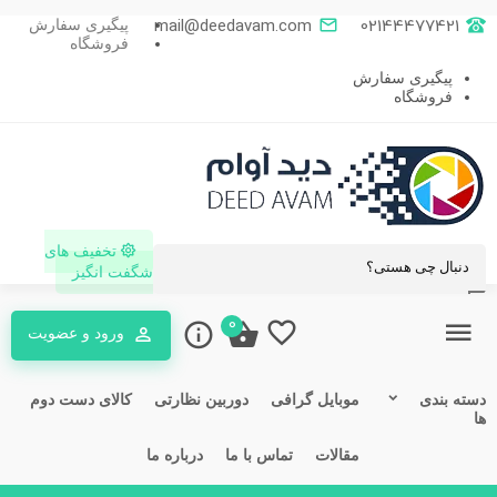
mail@deedavam.com
02144477421
پیگیری سفارش
فروشگاه
پیگیری سفارش
فروشگاه
تخفیف های
شگفت انگیز
0
ورود و عضویت
ته بندی
موبایل گرافی
دوربین نظارتی
کالای دست دوم
مقالات
تماس با ما
درباره ما